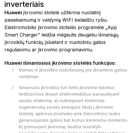
inverteriais
Huawei
įkrovimo stotelė užtikrina nuolatinį
pasiekiamumą ir valdymą WIFI belaidžiu ryšiu.
Elektromobilio įkrovimo stotelės programėlė „App
Smart Charger” leidžia mėgautis daugeliu išmaniųjų
įkroviklių funkcijų įskaitant ir nuotoliniu galios
reguliavimu ar įkrovimo programavimu.
Huawei išmaniosios įkrovimo stotelės funkcijos:
Vienas iš įkroviklio išskirtinumų yra dinaminis galios
valdymas.
Išmanusis įkroviklis turi kelis įkrovimo režimus
leidžiančius įkrauti elektromobilius panaudojant
saulės elektrinę: a) nukreipiant elektrinės
sugeneruotą saulės energijos likutį į įkrovimo
stotelę: apkrova prisitaiko prie fotovoltinio lauko
generuojamos galios bet kuriuo konkrečiu momentu.
b) planuojant įkrovimą: leidžia nustatyti