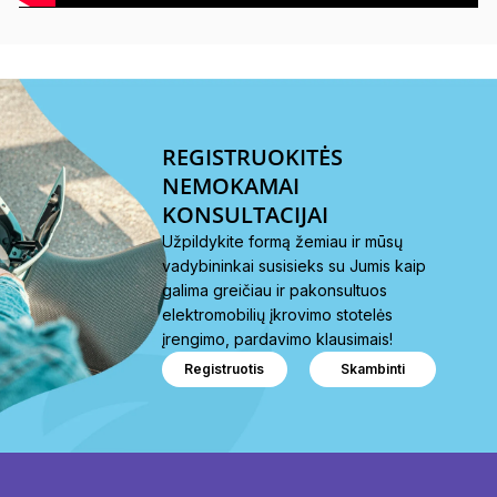
REGISTRUOKITĖS
NEMOKAMAI
KONSULTACIJAI
Užpildykite formą žemiau ir mūsų
vadybininkai susisieks su Jumis kaip
galima greičiau ir pakonsultuos
elektromobilių įkrovimo stotelės
įrengimo, pardavimo klausimais!
Registruotis
Skambinti