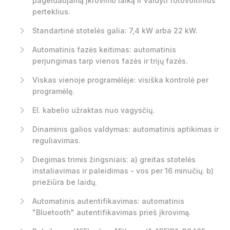
pageidaujamą įkrovimo laiką ir valdyti fotovoltinius
perteklius.
Standartinė stotelės galia: 7,4 kW arba 22 kW.
Automatinis fazės keitimas: automatinis
perjungimas tarp vienos fazės ir trijų fazės.
Viskas vienoje programėlėje: visiška kontrolė per
programėlę.
El. kabelio užraktas nuo vagysčių.
Dinaminis galios valdymas: automatinis aptikimas ir
reguliavimas.
Diegimas trimis žingsniais: a) greitas stotelės
instaliavimas ir paleidimas - vos per 16 minučių. b)
priežiūra be laidų.
Automatinis autentifikavimas: automatinis
"Bluetooth" autentifikavimas prieš įkrovimą.