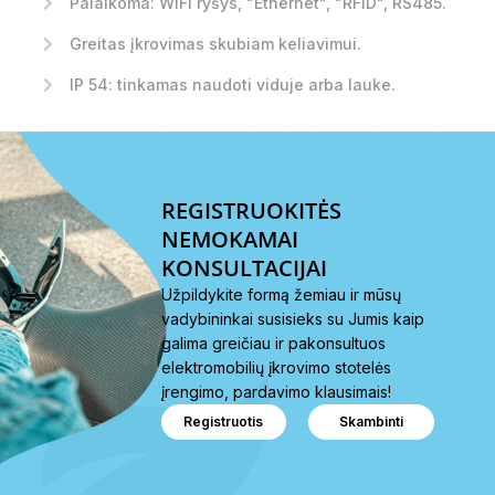
Palaikoma: WIFI ryšys, "Ethernet", "RFID", RS485.
Greitas įkrovimas skubiam keliavimui.
IP 54: tinkamas naudoti viduje arba lauke.
REGISTRUOKITĖS
NEMOKAMAI
KONSULTACIJAI
Užpildykite formą žemiau ir mūsų
vadybininkai susisieks su Jumis kaip
galima greičiau ir pakonsultuos
elektromobilių įkrovimo stotelės
įrengimo, pardavimo klausimais!
Registruotis
Skambinti