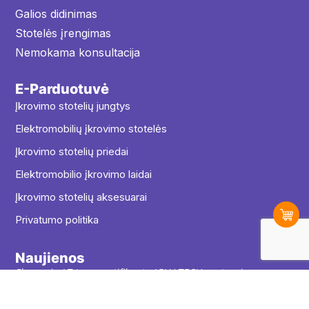
Galios didinimas
Stotelės įrengimas
Nemokama konsultacija
E-Parduotuvė
Įkrovimo stotelių jungtys
Elektromobilių įkrovimo stotelės
Įkrovimo stotelių priedai
Elektromobilio įkrovimo laidai
Įkrovimo stotelių aksesuarai
Privatumo politika
Naujienos
Charge in LT tapo sertifikuotu IGLU TECH partneriu
Parama įkrovimo stotelėms verslui – trečiasis etapas