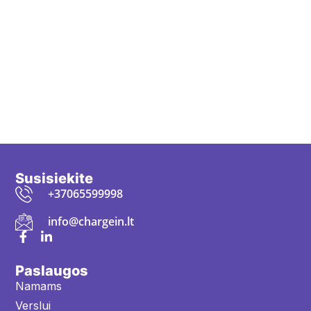
Susisiekite
+37065599998
info@chargein.lt
Paslaugos
Namams
Verslui