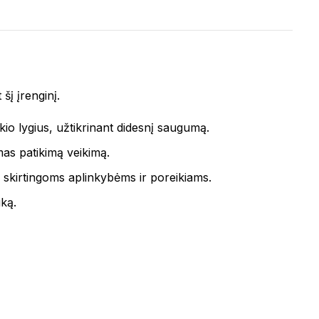
šį įrenginį.
io lygius, užtikrinant didesnį saugumą.
amas patikimą veikimą.
s skirtingoms aplinkybėms ir poreikiams.
iką.