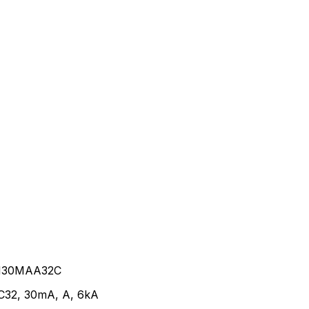
3PN30MAA32C
 C32, 30mA, A, 6kA