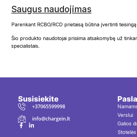
Saugus naudojimas
Parenkant RCBO/RCD prietaisą būtina įvertinti teisingą 
Šio produkto naudotojai prisiima atsakomybę už tinkamą
specialistais.
Susisiekite
Pasl
+37065599998
Namam
Verslui
info@chargein.lt
Galios d
Stotelės