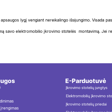
apsaugos lygį vengiant nereikalingo išsijungimo. Visada pasit
 savo elektromobilio įkrovimo stotelės montavimą. Jei reik
augos
E-Parduotuvė
s
Įkrovimo stotelių jungtys
Elektromobilių įkrovimo st
idinimas
Įkrovimo stotelių priedai
 įrengimas