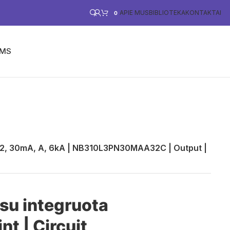
APIE MUS
BIBLIOTEKA
KONTAKTAI
0
ĖMS
PARAMA VERSLUI
E-PARDUOTUVĖ
, C32, 30mA, A, 6kA | NB310L3PN30MAA32C | Output |
 su integruota
nt | Circuit