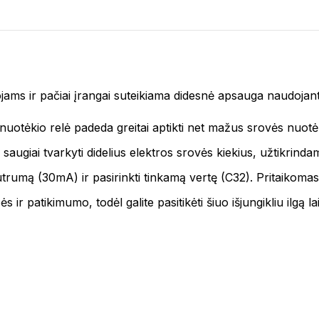
ojams ir pačiai įrangai suteikiama didesnė apsauga naudojant 
nuotėkio relė padeda greitai aptikti net mažus srovės nuotėk
li saugiai tvarkyti didelius elektros srovės kiekius, užtikrind
autrumą (30mA) ir pasirinkti tinkamą vertę (C32). Pritaikoma
ir patikimumo, todėl galite pasitikėti šiuo išjungikliu ilgą la