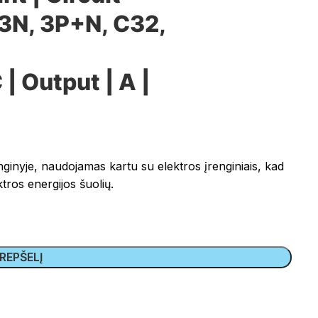
3N, 3P+N, C32,
Output | A |
nyje, naudojamas kartu su elektros įrenginiais, kad
ros energijos šuolių.
KREPŠELĮ