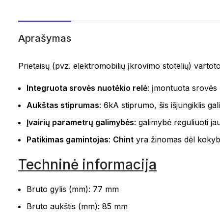
Aprašymas
Prietaisų (pvz. elektromobilių įkrovimo stotelių) vartot
Integruota srovės nuotėkio relė
: įmontuota srovės 
Aukštas stiprumas
: 6kA stiprumo, šis išjungiklis ga
Įvairių parametrų galimybės
: galimybė reguliuoti j
Patikimas gamintojas
:
Chint
yra žinomas dėl kokybės 
Techninė informacija
Bruto gylis (mm): 77 mm
Bruto aukštis (mm): 85 mm