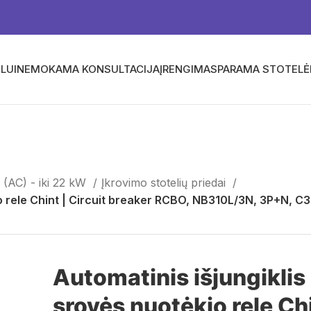
LUI
NEMOKAMA KONSULTACIJA
ĮRENGIMAS
PARAMA STOTEL
 (AC) - iki 22 kW
Įkrovimo stotelių priedai
kio rele Chint | Circuit breaker RCBO, NB310L/3N, 3P+N
Automatinis išjungiklis
srovės nuotėkio rele Chi