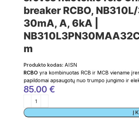
breaker RCBO, NB310L/
30mA, A, 6kA |
NB310L3PN30MAA32C | 
m
Produkto kodas:
AISN
RCBO
yra kombinuotas RCB ir MCB viename įrengi
papildomai apsaugotų nuo trumpo jungimo ir elekt
85.00
€
Į 