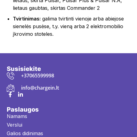
lietaus, skirta Pulsar, Pulsar Plus & Pulsar N.A,
lietaus gaubtas, skirtas Commander 2
Tvirtinimas:
galima tvirtinti vienoje arba abiejose
sienelės pusėse, t.y. vieną arba 2 elektromobilio
įkrovimo stoteles.
Susisiekite
+37065599998
info@chargein.lt
Paslaugos
Namams
Verslui
Galios didinimas