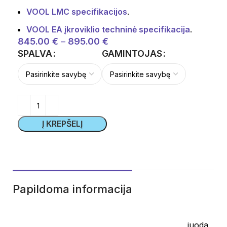
VOOL LMC specifikacijos
.
VOOL EA įkroviklio techninė specifikacija
.
845.00
€
–
895.00
€
SPALVA
GAMINTOJAS
Į KREPŠELĮ
Papildoma informacija
juoda