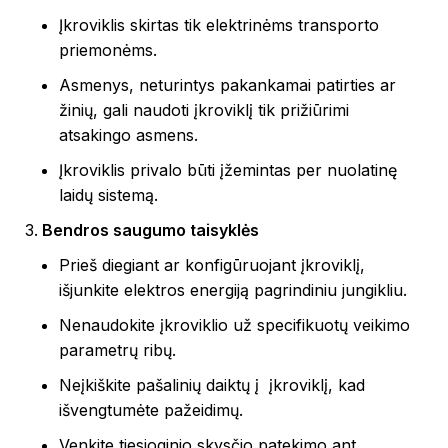
Įkroviklis skirtas tik elektrinėms transporto
priemonėms.
Asmenys, neturintys pakankamai patirties ar
žinių, gali naudoti įkroviklį tik prižiūrimi
atsakingo asmens.
Įkroviklis privalo būti įžemintas per nuolatinę
laidų sistemą.
Bendros saugumo taisyklės
Prieš diegiant ar konfigūruojant įkroviklį,
išjunkite elektros energiją pagrindiniu jungikliu.
Nenaudokite įkroviklio už specifikuotų veikimo
parametrų ribų.
Neįkiškite pašalinių daiktų į įkroviklį, kad
išvengtumėte pažeidimų.
Venkite tiesioginio skysčio patekimo ant