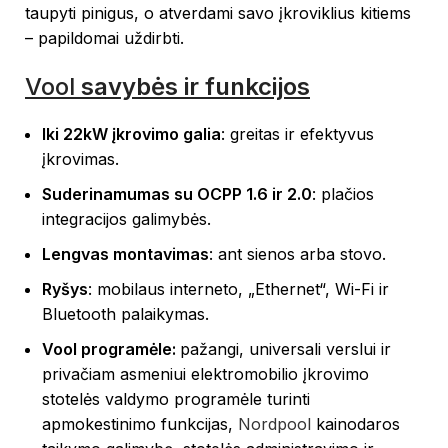
taupyti pinigus, o atverdami savo įkroviklius kitiems
– papildomai uždirbti.
Vool
savybės ir funkcijos
Iki 22kW įkrovimo galia
: greitas ir efektyvus
įkrovimas.
Suderinamumas su OCPP 1.6 ir 2.0
: plačios
integracijos galimybės.
Lengvas montavimas
: ant sienos arba stovo.
Ryšys
: mobilaus interneto, „Ethernet“, Wi-Fi ir
Bluetooth palaikymas.
Vool programėle:
pažangi, universali verslui ir
privačiam asmeniui elektromobilio įkrovimo
stotelės valdymo programėle turinti
apmokestinimo funkcijas,
Nordpool
kainodaros