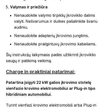
Valymas ir priežiūra
Nenaudokite valymo tirpiklių įkroviklio dalims
valyti. Nešvarumus ir dulkes pašalinkite švariu
audiniu.
Nenaudokite adapterių įkrovimo jungtims.
Nenaudokite prailgintuvų įkrovimo kabeliams.
Šių instrukcijų laikymasis padės užtikrinti įkroviklio
saugų ir patikimą veikimą.
Charge in praktiniai patarimai:
Patartina įsigyti 22 kW galios įkrovimo stotelę
vienfazio krovimo elektromobiliui ar Plug-in tipo
hibridiniam automobiliui.
Turint vienfazį krovimo elektromobilį arba Plug-in