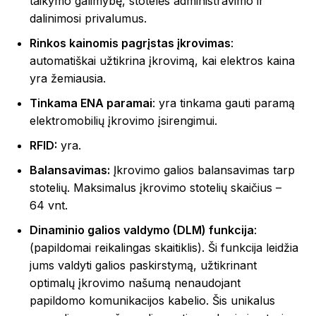
taikymo galimybę, stotelės administravimo ir
dalinimosi privalumus.
Rinkos kainomis pagrįstas įkrovimas
:
automatiškai užtikrina įkrovimą, kai elektros kaina
yra žemiausia.
Tinkama ENA paramai
: yra tinkama gauti paramą
elektromobilių įkrovimo įsirengimui.
RFID:
yra.
Balansavimas:
Įkrovimo galios balansavimas tarp
stotelių. Maksimalus įkrovimo stotelių skaičius –
64 vnt.
Dinaminio galios valdymo (DLM) funkcija
:
(papildomai reikalingas skaitiklis). Ši funkcija leidžia
jums valdyti galios paskirstymą, užtikrinant
optimalų įkrovimo našumą nenaudojant
papildomo komunikacijos kabelio. Šis unikalus