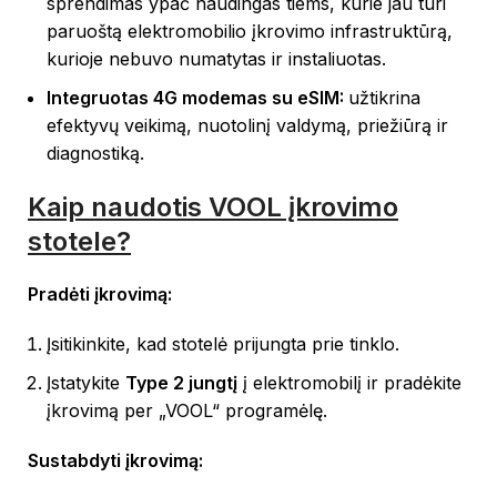
sprendimas ypač naudingas tiems, kurie jau turi
paruoštą elektromobilio įkrovimo infrastruktūrą,
kurioje nebuvo numatytas ir instaliuotas.
Integruotas 4G modemas su eSIM:
užtikrina
efektyvų veikimą, nuotolinį valdymą, priežiūrą ir
diagnostiką.
Kaip naudotis VOOL įkrovimo
stotele?
Pradėti įkrovimą:
Įsitikinkite, kad stotelė prijungta prie tinklo.
Įstatykite
Type 2 jungtį
į elektromobilį ir pradėkite
įkrovimą per „VOOL“ programėlę.
Sustabdyti įkrovimą: