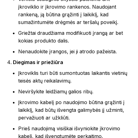
įkroviklio ir įkrovimo rankenos. Naudojant
rankeną, ją būtina grąžinti į laikiklį, kad
sumažintumėte drėgmės ar teršalų poveikį.
Griežtai draudžiama modifikuoti įrangą ar bet
kokias produkto dalis.
Nenaudokite įrangos, jei ji atrodo pažeista.
Diegimas ir priežiūra
Įkroviklis turi būti sumontuotas laikantis vietinių
teisės aktų reikalavimų.
Neviršykite leidžiamų galios ribų.
Įkrovimo kabelį po naudojimo būtina grąžinti į
laikiklį, kad būtų išvengta galimybės jį užminti,
pervažiuoti ar užkliūti.
Prieš naudojimą visiškai išvyniokite įkrovimo
kabelį, kad išvengtumėte perkaitimo.