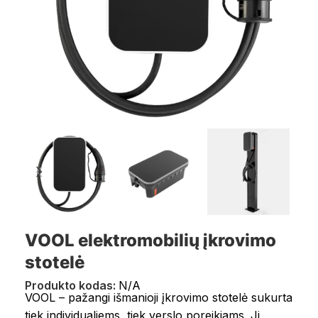
VOOL elektromobilių įkrovimo
stotelė
Produkto kodas:
N/A
VOOL – pažangi išmanioji įkrovimo stotelė sukurta
tiek individualiems, tiek verslo poreikiams. Ji