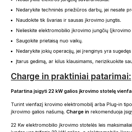
Nedarykite techninės priežiūros darbų, jei nesate pro
Naudokite tik švarias ir sausas įkrovimo jungtis.
Nelieskite elektromobilio įkrovimo jungčių (įkrovimo s
Saugokite prietaisą nuo vaikų.
Nedarykite jokių operacijų, jei įrenginys yra sugedę
Įtarus gedimą, ar kilus klausimams, nerizikuokite s
Charge in praktiniai patarimai:
Patartina įsigyti 22 kW galios įkrovimo stotelę vienfa
Turint vienfazį krovimo elektromobilį arba Plug-in tipo
įkrovimo galios našumą.
Charge in
rekomenduoja įsigyt
22 Kw elektromobilio įkrovimo stotelės leis maksimaliai 