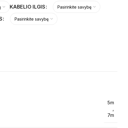
KABELIO ILGIS
S
5m
,
7m