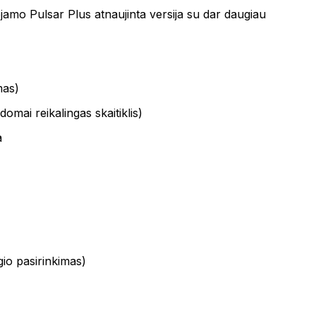
ojamo Pulsar Plus atnaujinta versija su dar daugiau
mas)
omai reikalingas skaitiklis)
a
gio pasirinkimas)