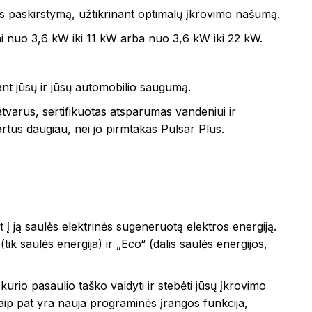
galios paskirstymą, užtikrinant optimalų įkrovimo našumą.
ai nuo 3,6 kW iki 11 kW arba nuo 3,6 kW iki 22 kW.
ant jūsų ir jūsų automobilio saugumą.
tvarus, sertifikuotas atsparumas vandeniui ir
 kartus daugiau, nei jo pirmtakas Pulsar Plus.
nt į ją saulės elektrinės sugeneruotą elektros energiją.
ik saulės energija) ir „Eco“ (dalis saulės energijos,
kurio pasaulio taško valdyti ir stebėti jūsų įkrovimo
 Taip pat yra nauja programinės įrangos funkcija,