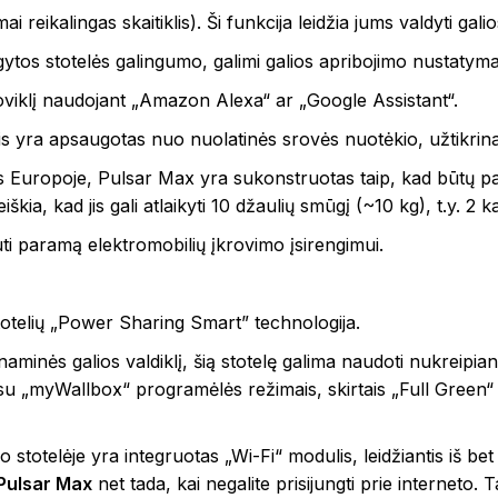
mai reikalingas skaitiklis). Ši funkcija leidžia jums valdyti 
igytos stotelės galingumo, galimi galios apribojimo nustatym
įkroviklį naudojant „Amazon Alexa“ ar „Google Assistant“.
lis yra apsaugotas nuo nuolatinės srovės nuotėkio, užtikrin
s Europoje, Pulsar Max yra sukonstruotas taip, kad būtų pa
iškia, kad jis gali atlaikyti 10 džaulių smūgį (~10 kg), t.y. 2
ti paramą elektromobilių įkrovimo įsirengimui.
otelių „Power Sharing Smart” technologija.
inaminės galios valdiklį, šią stotelę galima naudoti nukreipia
 su „myWallbox“ programėlės režimais, skirtais „Full Green“ (t
totelėje yra integruotas „Wi-Fi“ modulis, leidžiantis iš bet 
Pulsar Max
net tada, kai negalite prisijungti prie interneto.