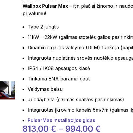
Wallbox Pulsar Max
– itin plačiai žinomo ir naud
privalumų!
Type 2 jungtis
11kW – 22kW (galimas stotelės galios pasirinki
Dinaminio galios valdymo (DLM) funkcija (papild
Integruota nuolatinės srovės nuotėkio apsaug
IP54 / IK08 apsaugos klasė
Tinkama ENA paramai gauti
Valdymas balsu
Juoda/balta (galimas spalvos pasirinkimas)
Integruotas įkrovimo kabelis 5m/7m (galimas il
PulsarMax instaliacijos gidas
813.00
€
–
994.00
€