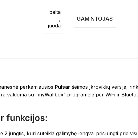
balta
GAMINTOJAS
,
juoda
išmanesnė perkamiausios
Pulsar
šeimos įkroviklių versija, rin
ra valdoma su „myWallbox“ programėle per WiFi ir Bluetoot
r funkcijos:
 jungtis, kuri suteikia galimybę lengvai prisijungti prie vi