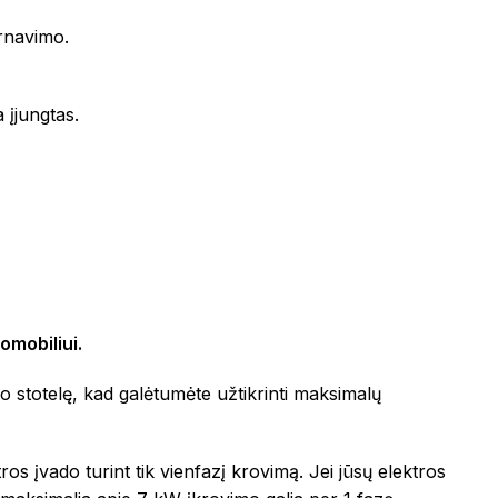
arnavimo.
 įjungtas.
omobiliui.
mo stotelę, kad galėtumėte užtikrinti maksimalų
ros įvado turint tik vienfazį krovimą. Jei jūsų elektros