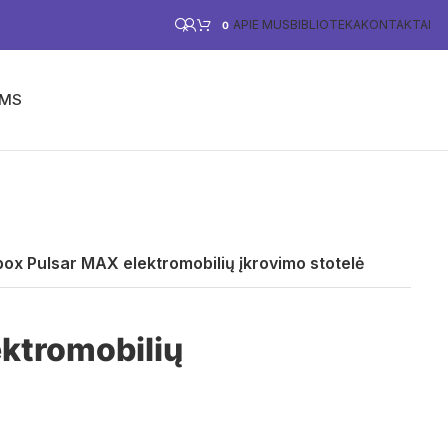
APIE MUS
BIBLIOTEKA
KONTAKTAI
0
ĖMS
PARAMA VERSLUI
E-PARDUOTUVĖ
box Pulsar MAX elektromobilių įkrovimo stotelė
ktromobilių