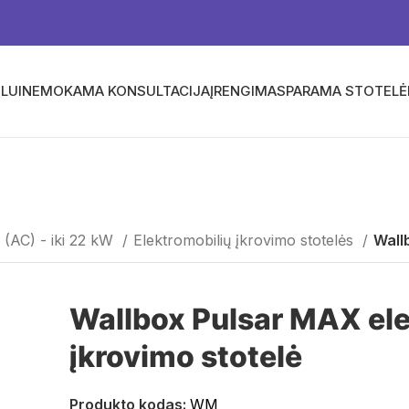
LUI
NEMOKAMA KONSULTACIJA
ĮRENGIMAS
PARAMA STOTEL
 (AC) - iki 22 kW
Elektromobilių įkrovimo stotelės
Wall
Wallbox Pulsar MAX ele
įkrovimo stotelė
Produkto kodas:
WM