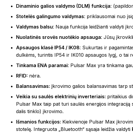
Dinaminio galios valdymo (DLM) funkcija
: (papildo
Stotelės galingumo valdymas
: priklausomai nuo įs
Valdymas balsu
: Nauja funkcija leidžianti valdyti 
Nuolatinės srovės nuotėkio apsauga
: Jūsų įkrovik
Apsaugos klasė IP54 / IK08
: Sukurtas ir pagaminta
dulkėms, turintis IP54 ir IK010 apsaugos lygį, o tai re
Tinkama ENA paramai
: Pulsar Max yra tinkama gau
RFID:
nėra.
Balansavimas:
Įkrovimo galios balansavimas tarp st
Veikia su saulės elektrinių inverteriais:
pritaikius d
Pulsar Max taip pat turi saulės energijos integraciją
dalis tinklo) įkrovimo.
Išmanios funkcijos:
Kiekvienoje Pulsar Max įkrovimo s
stotelę. Integruota „Bluetooth“ sąsaja leidžia valdyti