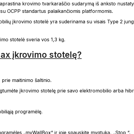
astina krovimo tvarkaraščio sudarymą iš anksto nustatytais 
 su OCPP standartus palaikančiomis platformomis.
bilių įkrovimo stotelė yra suderinama su visais Type 2 jungt
imo stotelė sveria vos 1,3 kg.
ax įkrovimo stotelę?
 prie maitinimo šaltinio.
gtumėte įkrovimo stotelę prie savo elektromobilio arba hibri
iliąją programėlę.
rogramėles „myWallBox“ ir joje spauskite mygtuką, „Stop “.