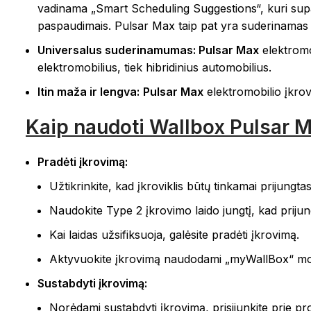
vadinama „Smart Scheduling Suggestions“, kuri supapr
paspaudimais. Pulsar Max taip pat yra suderinamas
Universalus suderinamumas: Pulsar Max
elektromo
elektromobilius, tiek hibridinius automobilius.
Itin maža ir lengva:
Pulsar Max
elektromobilio įkrov
Kaip naudoti Wallbox Pulsar M
Pradėti įkrovimą:
Užtikrinkite, kad įkroviklis būtų tinkamai prijungtas
Naudokite Type 2 įkrovimo laido jungtį, kad prijun
Kai laidas užsifiksuoja, galėsite pradėti įkrovimą.
Aktyvuokite įkrovimą naudodami „myWallBox“ mob
Sustabdyti įkrovimą:
Norėdami sustabdyti įkrovimą, prisijunkite prie p