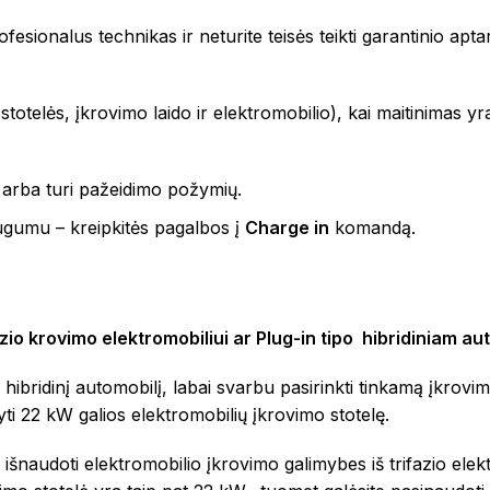
fesionalus technikas ir neturite teisės teikti garantinio apt
totelės, įkrovimo laido ir elektromobilio), kai maitinimas yra
s arba turi pažeidimo požymių.
augumu – kreipkitės pagalbos į
Charge in
komandą.
zio krovimo elektromobiliui ar Plug-in tipo hibridiniam aut
 hibridinį automobilį, labai svarbu pasirinkti tinkamą įkrovi
i 22 kW galios elektromobilių įkrovimo stotelę.
išnaudoti elektromobilio įkrovimo galimybes iš trifazio elekt