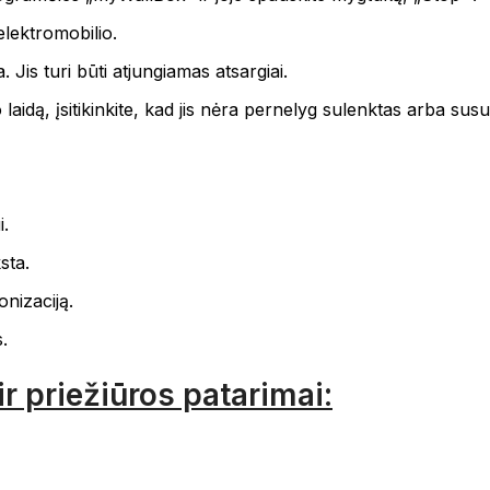
elektromobilio.
 Jis turi būti atjungiamas atsargiai.
laidą, įsitikinkite, kad jis nėra pernelyg sulenktas arba susu
i.
sta.
onizaciją.
.
 priežiūros patarimai: