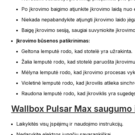
Po įkrovimo baigimo atjunkite įkrovimo laidą nuo 
Niekada nepabandykite atjungti įkrovimo laido jėga.
Baigę įkrovimo sesiją, saugiai suvyniokite įkrovimo 
Įkrovimo būsenos patikrinimas:
Geltona lemputė rodo, kad stotelė yra užrakinta.
Žalia lemputė rodo, kad stotelė paruošta įkrovimu
Mėlyna lemputė rodo, kad įkrovimo procesas vyk
Violetinė lemputė rodo, kad įkrovilis atlieka sinchr
Raudona lemputė rodo, kad įkroviklis yra sugedęs
Wallbox Pulsar Max saugumo ir
Laikykitės visų įspėjimų ir naudojimo instrukcijų.
Nedarykite elektros jungčių savarankiškai.