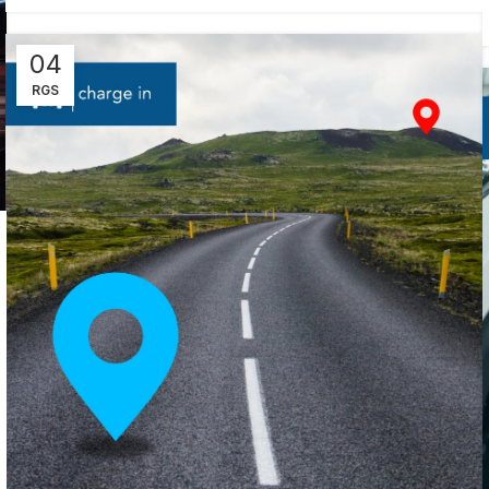
04
RGS