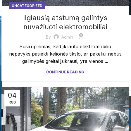
UNCATEGORIZED
Ilgiausią atstumą galintys
nuvažiuoti elektromobiliai
0
By
Admin
Susirūpinimas, kad įkrautu elektromobiliu
nepavyks pasiekti kelionės tikslo, ar pakeliui nebus
galimybės greitai įsikrauti, yra vienos ...
CONTINUE READING
04
RGS