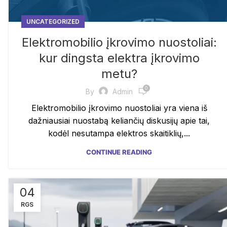
UNCATEGORIZED
Elektromobilio įkrovimo nuostoliai:
kur dingsta elektra įkrovimo
metu?
0
By
Admin
Elektromobilio įkrovimo nuostoliai yra viena iš
dažniausiai nuostabą keliančių diskusijų apie tai,
kodėl nesutampa elektros skaitiklių,...
CONTINUE READING
04
RGS