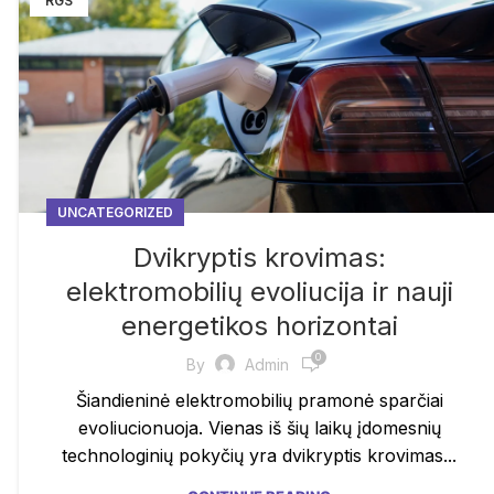
RGS
UNCATEGORIZED
Dvikryptis krovimas:
elektromobilių evoliucija ir nauji
energetikos horizontai
0
By
Admin
Šiandieninė elektromobilių pramonė sparčiai
evoliucionuoja. Vienas iš šių laikų įdomesnių
technologinių pokyčių yra dvikryptis krovimas...