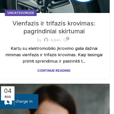
UNCATEGORIZED
Vienfazis ir trifazis krovimas:
pagrindiniai skirtumai
0
By
Admin
Kartu su elektromobilio įkrovimo galia dažnai
minimas vienfazis ir trifazis krovimas. Kaip teisingai
priimti sprendimus ir pasirinkti t...
CONTINUE READING
04
RGS