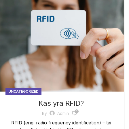
UNCATEGORIZED
Kas yra RFID?
0
By
Admin
RFID (eng. radio frequency identification) – tai