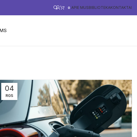
APIE MUS
BIBLIOTEKA
KONTAKTAI
0
ĖMS
PARAMA VERSLUI
E-PARDUOTUVĖ
04
RGS