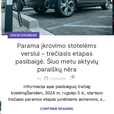
UNCATEGORIZED
Parama įkrovimo stotelėms
verslui – trečiasis etapas
pasibaigė. Šiuo metu aktyvių
paraiškų nėra
0
By
Deimantė
Informacija apie pasibaigusį trečiajį
kvietimąŠiandien, 2024 m. rugsėjo 5 d., startavo
trečiasis paramos etapas juridiniams asmenims, s...
CONTINUE READING