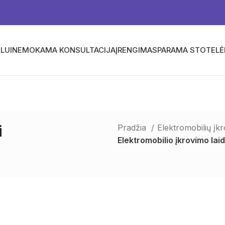
LUI
NEMOKAMA KONSULTACIJA
ĮRENGIMAS
PARAMA STOTEL
i
Pradžia
Elektromobilių įk
Elektromobilio įkrovimo laid