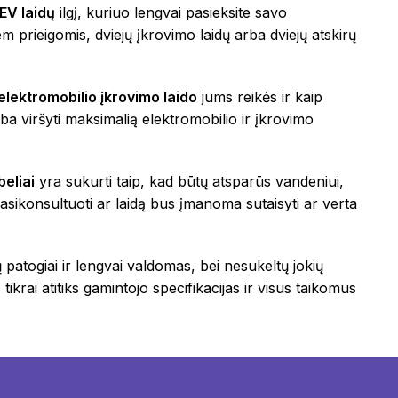
EV laidų
ilgį, kuriuo lengvai pasieksite savo
iem prieigomis, dviejų įkrovimo laidų arba dviejų atskirų
elektromobilio įkrovimo laido
jums reikės ir kaip
rba viršyti maksimalią elektromobilio ir įkrovimo
beliai
yra sukurti taip, kad būtų atsparūs vandeniui,
 pasikonsultuoti ar laidą bus įmanoma sutaisyti ar verta
 patogiai ir lengvai valdomas, bei nesukeltų jokių
 tikrai atitiks gamintojo specifikacijas ir visus taikomus