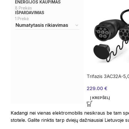
ENERGIJOS KAUPIMAS
8 Prekės
IŠPARDAVIMAS
1 Prekė
Trifazis 3AC32A-5,
229.00
€
Į KREPŠELĮ
Kadangi nei vienas elektromobilis nesikraus be tam spec
stotele. Galite rinktis tarp dviejų dažniausiai Lietuvoje