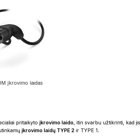
0M įkrovimo laidas
ialiai pritaikyto
įkrovimo laido
, itin svarbu užtikrinti, kad
 sutinkamų
įkrovimo laidų TYPE 2
ir TYPE 1.