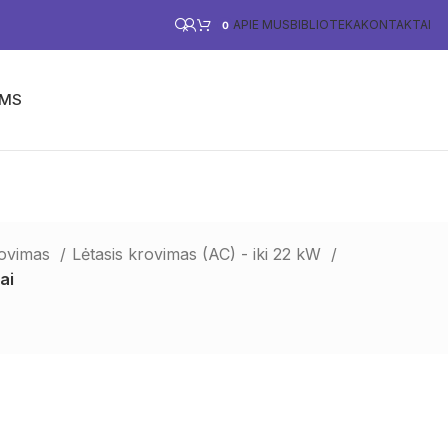
APIE MUS
BIBLIOTEKA
KONTAKTAI
0
ĖMS
PARAMA VERSLUI
E-PARDUOTUVĖ
rovimas
Lėtasis krovimas (AC) - iki 22 kW
ai