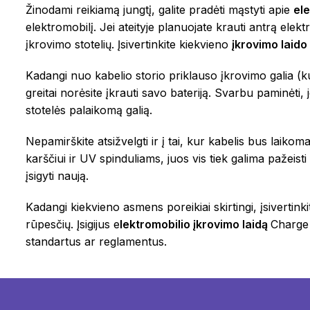
Žinodami reikiamą jungtį, galite pradėti mąstyti apie
ele
elektromobilį. Jei ateityje planuojate krauti antrą elekt
įkrovimo stotelių. Įsivertinkite kiekvieno
įkrovimo laido
Kadangi nuo kabelio storio priklauso įkrovimo galia (k
greitai norėsite įkrauti savo bateriją. Svarbu paminėti,
stotelės palaikomą galią.
Nepamirškite atsižvelgti ir į tai, kur kabelis bus laiko
karščiui ir UV spinduliams, juos vis tiek galima pažeist
įsigyti naują.
Kadangi kiekvieno asmens poreikiai skirtingi, įsivertink
rūpesčių. Įsigijus e
lektromobilio įkrovimo laidą
Charge I
standartus ar reglamentus.