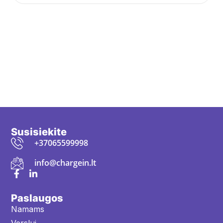
Susisiekite
+37065599998
info@chargein.lt
Paslaugos
Namams
Verslui