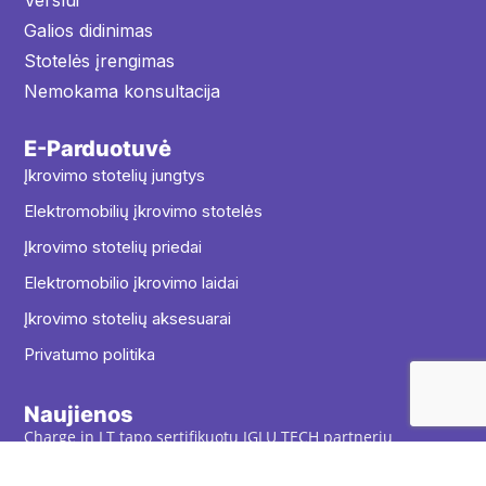
Galios didinimas
Stotelės įrengimas
Nemokama konsultacija
E-Parduotuvė
Įkrovimo stotelių jungtys
Elektromobilių įkrovimo stotelės
Įkrovimo stotelių priedai
Elektromobilio įkrovimo laidai
Įkrovimo stotelių aksesuarai
Privatumo politika
Naujienos
Charge in LT tapo sertifikuotu IGLU TECH partneriu
Parama įkrovimo stotelėms verslui – trečiasis etapas