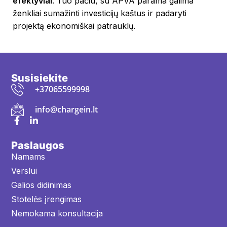
efektyviai
. Tuo pačiu, su APVA parama galima
ženkliai sumažinti investicijų kaštus ir padaryti
projektą ekonomiškai patrauklų.
Susisiekite
+37065599998
info@chargein.lt
Paslaugos
Namams
Verslui
Galios didinimas
Stotelės įrengimas
Nemokama konsultacija