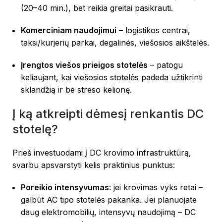
(20–40 min.), bet reikia greitai pasikrauti.
Komerciniam naudojimui
– logistikos centrai,
taksi/kurjerių parkai, degalinės, viešosios aikštelės.
Įrengtos viešos prieigos stotelės
– patogu
keliaujant, kai viešosios stotelės padeda užtikrinti
sklandžią ir be streso kelionę.
Į ką atkreipti dėmesį renkantis DC
stotelę?
Prieš investuodami į DC krovimo infrastruktūrą,
svarbu apsvarstyti kelis praktinius punktus:
Poreikio intensyvumas
: jei krovimas vyks retai –
galbūt AC tipo stotelės pakanka. Jei planuojate
daug elektromobilių, intensyvų naudojimą – DC