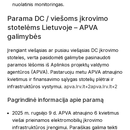
nuolatinis monitoringas.
Parama DC / viešoms įkrovimo
stotelėms Lietuvoje – APVA
galimybės
Įrengiant viešąsias ar pusiau viešąsias DC įkrovimo
stoteles, verta pasidomėti galimybe pasinaudoti
paramos lėšomis iš Aplinkos projektų valdymo
agentūros (APVA). Pastaruoju metu APVA atnaujino
kvietimus ir finansavimo sąlygas stotelių plėtrai ir
infrastruktūros vystymui.
apva.lrv.lt
+2
apva.lrv.lt
+2
Pagrindinė informacija apie paramą
2025 m. rugsėjo 9 d. APVA atnaujino 6 kvietimus
viešai prieinamos elektromobilių įkrovimo
infrastruktūros įrengimui. Paraiškas galima teikti