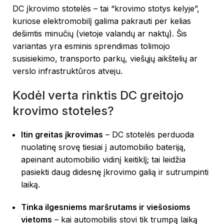
DC įkrovimo stotelės – tai “krovimo stotys kelyje”,
kuriose elektromobilį galima pakrauti per kelias
dešimtis minučių (vietoje valandų ar naktų). Šis
variantas yra esminis sprendimas tolimojo
susisiekimo, transporto parkų, viešųjų aikštelių ar
verslo infrastruktūros atveju.
Kodėl verta rinktis DC greitojo
krovimo stoteles?
Itin greitas įkrovimas
– DC stotelės perduoda
nuolatinę srovę tiesiai į automobilio bateriją,
apeinant automobilio vidinį keitiklį; tai leidžia
pasiekti daug didesnę įkrovimo galią ir sutrumpinti
laiką.
Tinka ilgesniems maršrutams ir viešosioms
vietoms
– kai automobilis stovi tik trumpą laiką