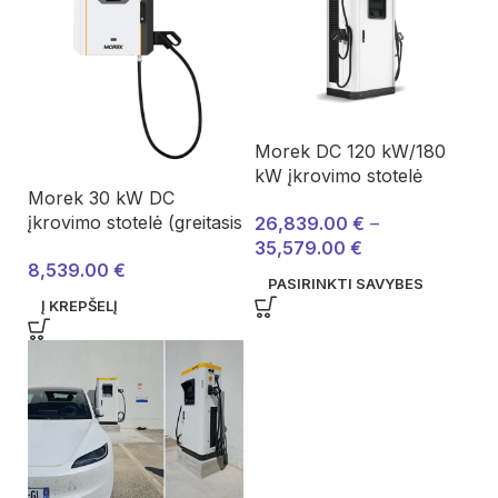
Morek DC 120 kW/180
kW įkrovimo stotelė
Morek 30 kW DC
(galia pasirinktinai)
įkrovimo stotelė (greitasis
26,839.00
€
–
įkroviklis)
35,579.00
€
8,539.00
€
PASIRINKTI SAVYBES
Į KREPŠELĮ