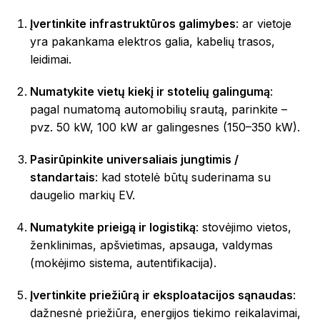
Įvertinkite infrastruktūros galimybes
: ar vietoje
yra pakankama elektros galia, kabelių trasos,
leidimai.
Numatykite vietų kiekį ir stotelių galingumą
:
pagal numatomą automobilių srautą, parinkite –
pvz. 50 kW, 100 kW ar galingesnes (150–350 kW).
Pasirūpinkite universaliais jungtimis /
standartais
: kad stotelė būtų suderinama su
daugelio markių EV.
Numatykite prieigą ir logistiką
: stovėjimo vietos,
ženklinimas, apšvietimas, apsauga, valdymas
(mokėjimo sistema, autentifikacija).
Įvertinkite priežiūrą ir eksploatacijos sąnaudas
:
dažnesnė priežiūra, energijos tiekimo reikalavimai,