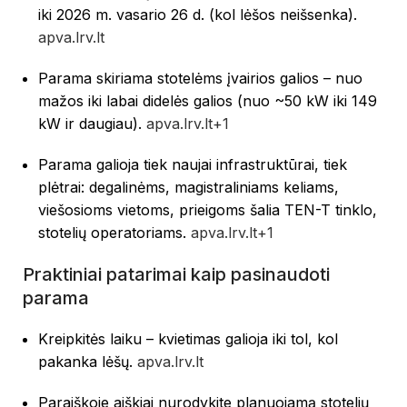
iki 2026 m. vasario 26 d. (kol lėšos neišsenka).
apva.lrv.lt
Parama skiriama stotelėms įvairios galios – nuo
mažos iki labai didelės galios (nuo ~50 kW iki 149
kW ir daugiau).
apva.lrv.lt
+1
Parama galioja tiek naujai infrastruktūrai, tiek
plėtrai: degalinėms, magistraliniams keliams,
viešosioms vietoms, prieigoms šalia TEN-T tinklo,
stotelių operatoriams.
apva.lrv.lt
+1
Praktiniai patarimai kaip pasinaudoti
parama
Kreipkitės laiku – kvietimas galioja iki tol, kol
pakanka lėšų.
apva.lrv.lt
Paraiškoje aiškiai nurodykite planuojamą stotelių