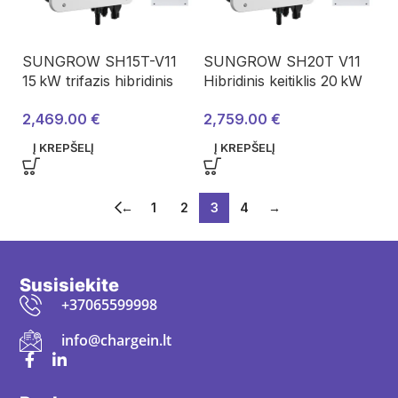
SUNGROW SH15T-V11
SUNGROW SH20T V11
15 kW trifazis hibridinis
Hibridinis keitiklis 20 kW
keitiklis – komplektas
+ DTSU666 20
2,469.00
€
2,759.00
€
ASH00144
išmanusis skaitiklis +
3 × 100 A CT | ASH00145
Į KREPŠELĮ
Į KREPŠELĮ
←
1
2
3
4
→
Susisiekite
+37065599998
info@chargein.lt