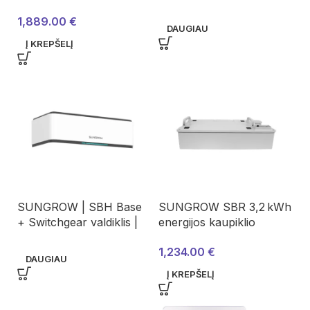
ASA00637
AST03129
1,889.00
€
DAUGIAU
Į KREPŠELĮ
SUNGROW | SBH Base
SUNGROW SBR 3,2 kWh
+ Switchgear valdiklis |
energijos kaupiklio
AST03129
modulis (ASA00460,
1,234.00
€
LiFePO4 V13.2)
DAUGIAU
Į KREPŠELĮ