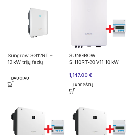
Sungrow SG12RT –
SUNGROW
12 kW trijų fazių
SH10RT‑20 V11 10 kW
Multi‑MPPT keitiklis
trifazis hibridinis keitiklis –
1,147.00
€
komplektas
DAUGIAU
Į KREPŠELĮ