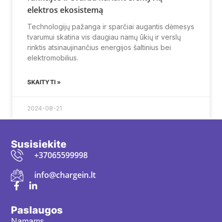
elektros ekosistemą
Technologijų pažanga ir sparčiai augantis dėmesys
tvarumui skatina vis daugiau namų ūkių ir verslų
rinktis atsinaujinančius energijos šaltinius bei
elektromobilius.
SKAITYTI »
2024-08-21
Susisiekite
+37065599998
info@chargein.lt
Paslaugos
Namams