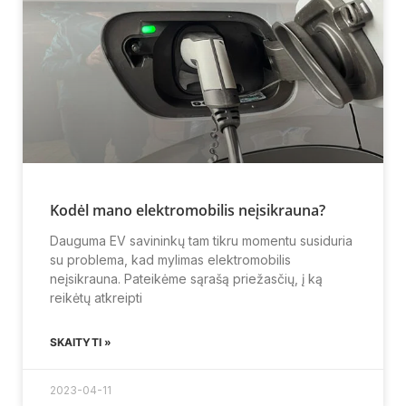
Kodėl mano elektromobilis neįsikrauna?
Dauguma EV savininkų tam tikru momentu susiduria
su problema, kad mylimas elektromobilis
neįsikrauna. Pateikėme sąrašą priežasčių, į ką
reikėtų atkreipti
SKAITYTI »
2023-04-11