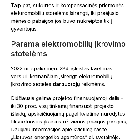
Taip pat, sukurtos ir kompensacinės priemonės
elektromobilių stotelėms įsirengti, iki praėjusio
mėnesio pabaigos jos buvo nukreiptos tik į
gyventojus.
Parama elektromobilių įkrovimo
stotelėms
2022 m. spalio mėn. 28d. išleistas kvietimas
verslui, ketinančiam įsirengti elektromobilių
įkrovimo stoteles
darbuotojų
reikmėms.
Didžiausia galima projekto finansuojamoji dalis –
iki 30 proc. visų tinkamų finansuoti projekto
išlaidų, apskaičiuojamų pagal kvietime nurodytus
fiksuotuosius įkainius už vienos prieigos įrengimą.
Daugiau informacijos apie kvietimą rasite
„Lietuvos energetiko agentūros” el. svetainėje.