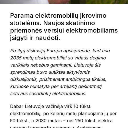
Parama elektromobilių įkrovimo
stotelėms. Naujos skatinimo
priemonės verslui elektromobiliams
įsigyti ir naudoti.
Po ilgų diskusijų Europa apsisprendė, kad nuo
2035 metų elektromobiliai su vidaus degimo
varikliais nebebus gaminami. Lietuvoje šis
sprendimas buvo sutiktas aktyviomis
diskusijomis, prisimenant ambicingus tikslus,
kuriuose numatyta per artėjantį dešimtmetį
lietuvius susodinti į elektromobilius.
Dabar Lietuvoje važinėja virš 10 tūkst.
elektromobilių, po kelerių metų planuojama jų per
50 tūkst., o 2030 metais – net 250 tūkst. elektra
varomų transporto priemonių. Ambicingas